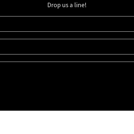
Drop us a line!
Sign up for our email list for updates, promotions, and more.